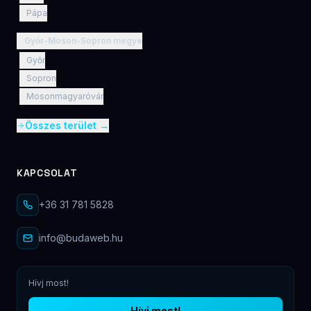
Pápa
Győr-Moson-Sopron megye
Győr
Sopron
Mosonmagyaróvár
Összes terület →
KAPCSOLAT
+36 31 781 5828
info@budaweb.hu
Hívj most!
Hívj most!