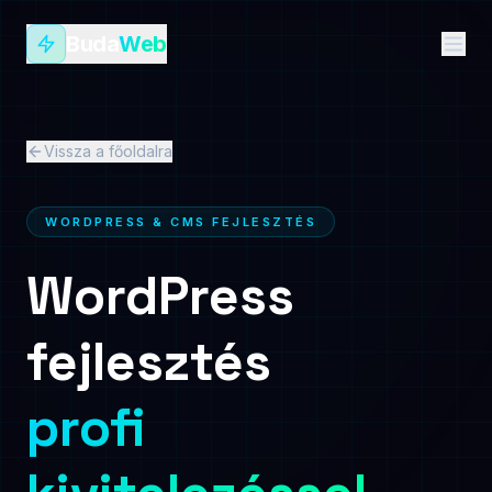
Buda
Web
Vissza a főoldalra
WORDPRESS & CMS FEJLESZTÉS
WordPress
fejlesztés
profi