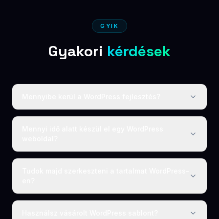
GYIK
Gyakori
kérdések
Mennyibe kerül a WordPress fejlesztés?
Mennyi idő alatt készül el egy WordPress
weboldal?
Tudok majd szerkeszteni a tartalmat WordPress-
en?
Használsz vásárolt WordPress sablont?