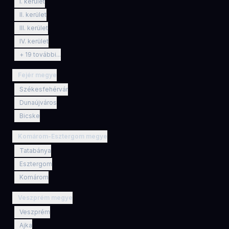
I. kerület
II. kerület
III. kerület
IV. kerület
+
19
további...
Fejér megye
Székesfehérvár
Dunaújváros
Bicske
Komárom-Esztergom megye
Tatabánya
Esztergom
Komárom
Veszprém megye
Veszprém
Ajka