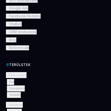
SEO optimalizálás
Google Ads
Facebook Hirdetés
Chatbot
CRM rendszerek
Blog
Referenciák
TERÜLETEK
Pest megye
Érd
Dunakeszi
Gödöllő
Budapest