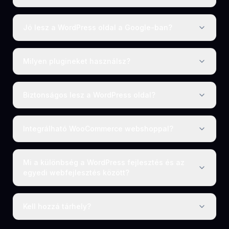
Jó lesz a WordPress oldal a Google-ban?
Milyen plugineket használsz?
Biztonságos lesz a WordPress oldal?
Integrálható WooCommerce webshoppal?
Mi a különbség a WordPress fejlesztés és az
egyedi webfejlesztés között?
Kell hozzá tárhely?