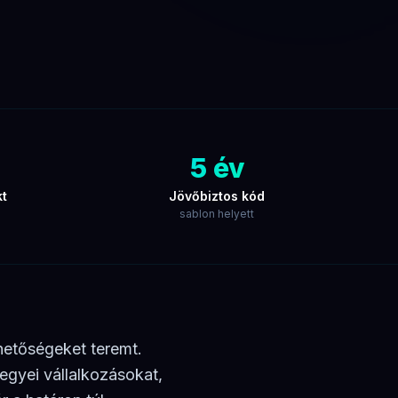
5 év
kt
Jövőbiztos kód
sablon helyett
hetőségeket teremt.
gyei vállalkozásokat,