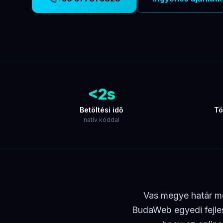
<2s
Betöltési idő
Tö
natív kóddal
Vas megye határ me
BudaWeb egyedi fejle