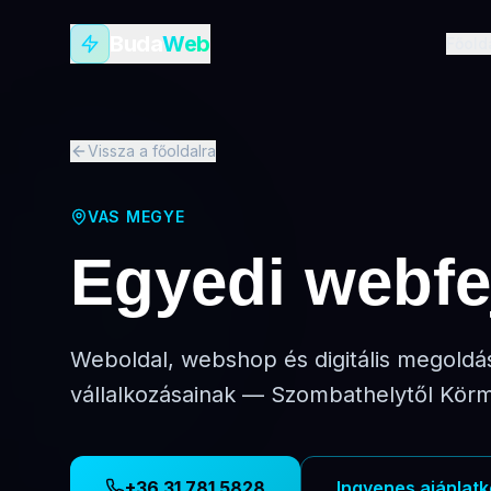
Buda
Web
Főold
Vissza a főoldalra
VAS MEGYE
Egyedi webfe
Weboldal, webshop és digitális megold
vállalkozásainak — Szombathelytől Körm
+36 31 781 5828
Ingyenes ajánlat