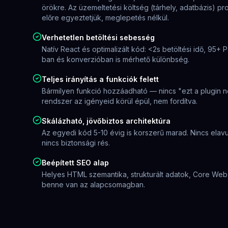
örökre. Az üzemeltetési költség (tárhely, adatbázis) pr
előre egyeztetjük, meglepetés nélkül.
Verhetetlen betöltési sebesség
Natív React és optimalizált kód: <2s betöltési idő, 95
ban és konverzióban is mérhető különbség.
Teljes irányítás a funkciók felett
Bármilyen funkció hozzáadható — nincs "ezt a plugin ne
rendszer az igényeid körül épül, nem fordítva.
Skálázható, jövőbiztos architektúra
Az egyedi kód 5-10 évig is korszerű marad. Nincs elavult 
nincs biztonsági rés.
Beépített SEO alap
Helyes HTML szemantika, strukturált adatok, Core Web 
benne van az alapcsomagban.