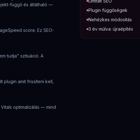
Limitált SEO
ojekt-függő és átlátható —
Plugin függőségek
Nehézkes módosítás
3 év múlva: újraépítés
+ PageSpeed score. Ez SEO-
m tudja" szituáció. A
plugin amit frissíteni kell,
Vitals optimalizálás — mind