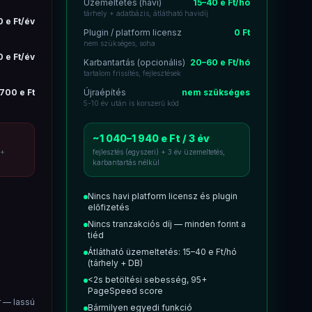
Üzemeltetés (havi)
15–40 e Ft/hó
tárhely + adatbázis, átlátható havidíj
 e Ft/év
Plugin / platform licensz
0 Ft
nem szükséges, soha
 e Ft/év
Karbantartás (opcionális)
20–60 e Ft/hó
tartalom frissítés, fejlesztések
700 e Ft
Újraépítés
nem szükséges
5-10 év után is korszerű kód
~1 040–1 940 e Ft / 3 év
 +
fejlesztés (egyszeri) + 3 év üzemeltetés,
karbantartás nélkül
Nincs havi platform licensz és plugin
előfizetés
Nincs tranzakciós díj — minden forint a
tiéd
Átlátható üzemeltetés: 15–40 e Ft/hó
(tárhely + DB)
<2s betöltési sebesség, 95+
PageSpeed score
 — lassú
Bármilyen egyedi funkció