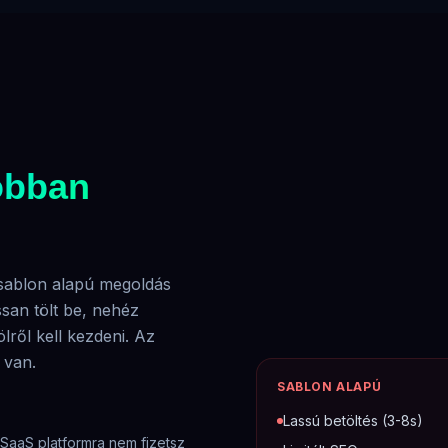
obban
 sablon alapú megoldás
san tölt be, nehéz
lről kell kezdeni. Az
 van.
SABLON ALAPÚ
Lassú betöltés (3-8s)
aaS platformra nem fizetsz