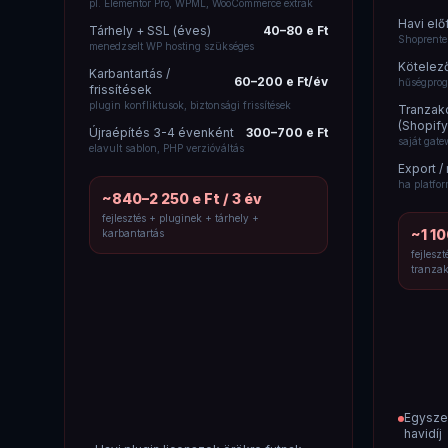
pl. Elementor Pro, WPML, WooCommerce extrák
Havi elő
Tárhely + SSL (éves)
40–80 e Ft
Shoprenter
menedzselt WP hosting szükséges
Kötelező
Karbantartás /
60–200 e Ft/év
hűségprog
frissítések
plugin konfliktusok, biztonsági frissítések
Tranzakc
(Shopify
Újraépítés 3-4 évenként
300–700 e Ft
saját gat
elavult sablon, PHP verzióváltás
Export /
ha platfor
~840–2 250 e Ft / 3 év
fejlesztés + pluginek + tárhely +
~1 10
karbantartás
fejlesz
tranzak
Egyszer
havidíj