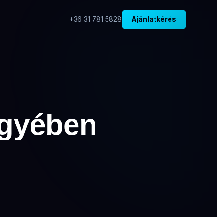
+36 31 781 5828
Ajánlatkérés
egyében