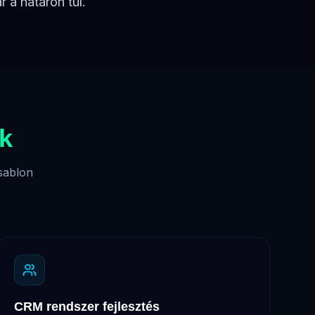
r a határon túl.
k
sablon
CRM rendszer fejlesztés