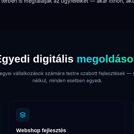
térben is megtalálják az ügyfeleiket — akár itthon, aká
gyedi digitális
megoldáso
egyei
vállalkozások számára testre szabott fejlesztések — 
nélkül, minden esetben egyedi.
Webshop fejlesztés