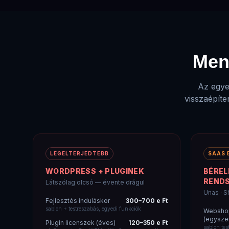
Men
Az egye
visszaépíte
LEGELTERJEDTEBB
SAAS 
WORDPRESS + PLUGINEK
BÉRE
REND
Látszólag olcsó — évente drágul
Unas · S
Fejlesztés induláskor
300–700 e Ft
sablon + testreszabás, egyedi funkciók
Webshop
(egyszer
Plugin licenszek (éves)
120–350 e Ft
sablon tes