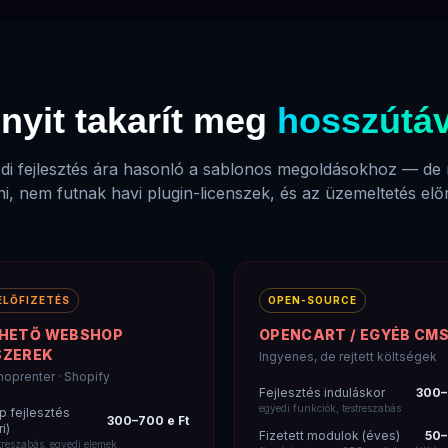
nyit takarít meg
hosszútá
di fejlesztés ára hasonló a sablonos megoldásokhoz — de 
ni, nem futnak havi plugin-licenszek, és az üzemeltetés előr
ELŐFIZETÉS
OPEN-SOURCE
LHETŐ WEBSHOP
OPENCART / EGYÉB CM
SZEREK
Ingyenes, de rejtett költségek
hoprenter · Shopify
Fejlesztés induláskor
300–
egyedi funkciók, testreszabás
 fejlesztés
300–700 e Ft
i)
Fizetett modulok (éves)
50–
treszabás, egyedi elemek