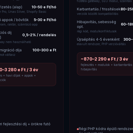
fizetési gateway, SEO modul, szállítás
fizetés (alap)
10–50 e Ft/hó
Karbantartás / frissítések
80–250
 Pro, Unas Silver, Shopify Basic
verziók közötti kompatibilitás
 appok / bővítők
5–30 e Ft/hó
Hibajavítás, sebesség
60–180
ram, raktár, számlázó app
opt.
régi kód, modulkonfliktusok
iós díj
0,5–2% / rendelés
)
Újraépítés 4-5 évenként
300–
eway nem használható
elavult rendszer, PHP verzióváltás
 migráció díja
100–300 e Ft
mot váltasz
~870–2 290 e Ft / 3 év
fejlesztés + modulok + karbantartás
0–3 280 e Ft / 3 év
hibajavítás
tés + havi díjak + appok +
ciók
i fejlesztési díj + örökre futó
Régi PHP kódra épülő rendszer