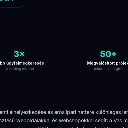
3×
50+
bb ügyfélmegkeresés
Megvalósított proje
jó landing oldallal
minden iparágból
nti elhelyezkedése és erős ipari háttere különleges le
sztésű weboldalakkal és webshopokkal segíti a Vas me