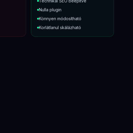
Technikai SEO beépítve
Nulla plugin
Könnyen módosítható
Korlátlanul skálázható