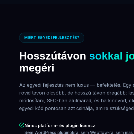
MIÉRT EGYEDI FEJLESZTÉS?
Hosszútávon
sokkal j
megéri
Az egyedi fejlesztés nem luxus — befektetés. Egy
rövid távon olcsóbb, de hosszú távon drágább: las
módosítani, SEO-ban alulmarad, és ha kinövöd, elö
egyedi kód pontosan azt csinálja, amire szükséged
Nincs platform- és plugin licensz
Sem WordPress pluginokra, sem Webflow-ra, sem más S