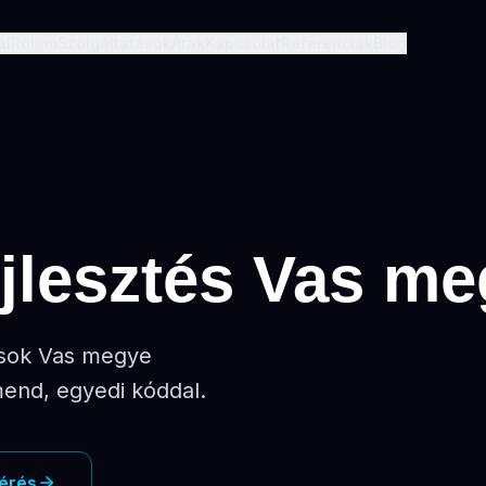
al
Rólam
Szolgáltatások
Árak
Kapcsolat
Referenciák
Blog
jlesztés Vas m
ások Vas megye
end, egyedi kóddal.
kérés