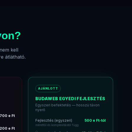
von?
nem kell
e átlátható.
AJÁNLOTT
S
BUDAWEB EGYEDI FEJLESZTÉS
Egyszeri befektetés — hosszú távon
nyerő
700 e Ft
Fejlesztés (egyszeri)
500 e Ft-tól
mérettől és komplexitástól függ
200 e Ft