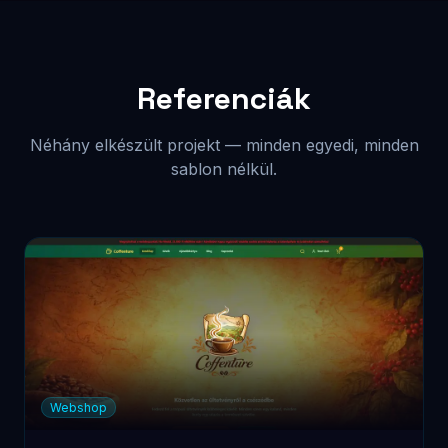
Weboldal
Takarítani.hu
Egyedi fejlesztés blog motorral és
üzenetkezeléssel