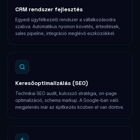
E-mail szekvenciák, chatbot integráció, lead scoring,
CRM összeköttetés. Az érdeklődőből automatikusan
lesz ügyfél — 0-24-ben.
Egyedi rendszerek & API
Foglalási rendszerek, számlázó integrációk, egyedi
adminfelületek, külső API bekötések. Ha van rá
igény, megoldjuk.