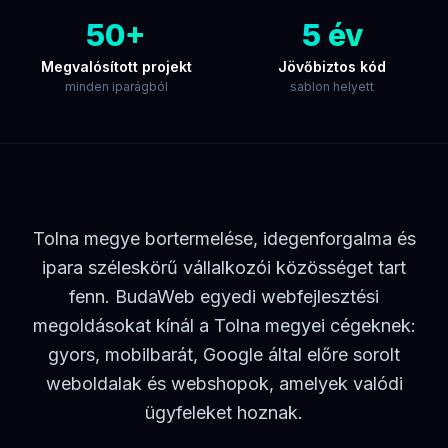
Egyedi digitális
megoldások
Tolna megyei
vállalkozások számára testre szabott
fejlesztések — sablon nélkül, minden esetben
egyedi.
Egyedi weboldal fejlesztés
Sablon nélkül, natív kóddal épített weboldal —
gyors, SEO-barát, konverzióra optimalizált. Minden