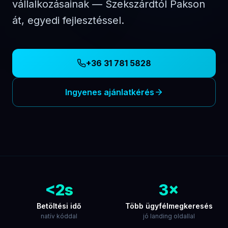
Megvalósított projekt
Jövőbiztos kód
minden iparágból
sablon helyett
Tolna megye bortermelése, idegenforgalma és
ipara széleskörű vállalkozói közösséget tart
fenn. BudaWeb egyedi webfejlesztési
megoldásokat kínál a Tolna megyei cégeknek:
gyors, mobilbarát, Google által előre sorolt
weboldalak és webshopok, amelyek valódi
ügyfeleket hoznak.