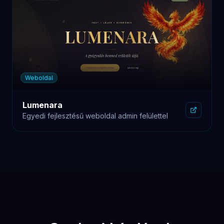
Miért jobb az egyedi fejlesztés mint a
WordPress?
Mennyibe kerül egy egyedi weboldal?
Mennyi idő alatt készül el az oldal?
Kell-e műszaki tudás a tartalom frissítéséhez?
Vállalsz-e folyamatos karbantartást?
Foglalkozol-e SEO-val is?