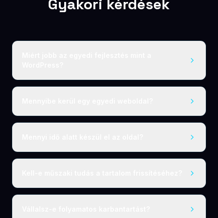
Városok
Tolna megyei
területén
Egyedi webfejlesztés a megye legnagyobb városainak
vállalkozásai számára is
Egyedi fejlesztés – Szekszárd
Egyedi fejlesztés – Paks
Egyedi fejlesztés – Dombóvár