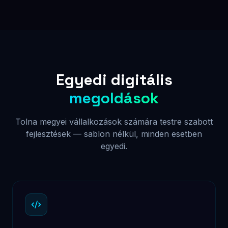
pixel a te márkádhoz van igazítva.
Webshop fejlesztés
Teljes körű e-commerce megoldás: termékkezelés,
fizetési integrációk (SimplePay, Stripe, PayPal),
rendeléskövetés, automatikus számlázás.
CRM rendszer fejlesztés
Egyedi ügyfélkezelő rendszer a vállalkozásodra