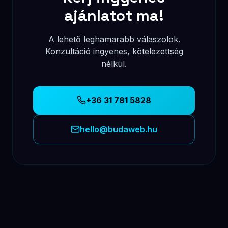
Indítsuk el a
projektünket
Töltsd ki az ajánlatkérő formot, vagy keress
közvetlenül telefonon. A lehető leghamarabb
felveszem veled a kapcsolatot.
Telefonszám
+36 31 781 5828
Miért válassz engem?
15 év értékesítési és üzleti tapasztalat
Rendszer szintű gondolkodás és megközelítés