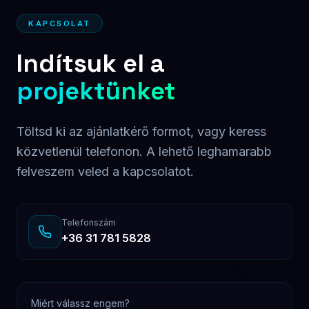
Minőségi kivitelezés, határidőre
Folyamatos kommunikáció és riportolás
Hosszútávú együttműködés, nem csak egy projekt
Ajánlatkérés
Neved
*
E-mail
*
Telefonszám