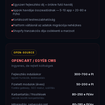
~870–2 290 e Ft / 3 év
fejlesztés + modulok + karbantartás + hibajavítás
Régi PHP kódra épülő rendszer — lassú és sebezhető
Modulok közötti konfliktusok rendszeresek
SEO lehetőségek korlátozottak
Magyar fejlesztői közösség szűk
Modern UX elvárásokhoz való igazítás drága
AJÁNLOTT
BUDAWEB EGYEDI FEJLESZTÉS
Egyszeri befektetés — hosszú távon nyerő
Fejlesztés (egyszeri)
500 e Ft-tól
mérettől és komplexitástól függ
Üzemeltetés (havi)
15–40 e Ft/hó