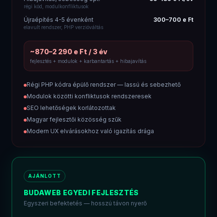
tárhely + adatbázis, átlátható havidíj
Plugin / platform licensz
0 Ft
nem szükséges, soha
Karbantartás (opcionális)
20–60 e Ft/hó
tartalom frissítés, fejlesztések
Újraépítés
nem szükséges
5-10 év után is korszerű kód
~1 040–1 940 e Ft / 3 év
fejlesztés (egyszeri) + 3 év üzemeltetés, karbantartás nélkül
Nincs havi platform licensz és plugin előfizetés
Nincs tranzakciós díj — minden forint a tiéd
Átlátható üzemeltetés: 15–40 e Ft/hó (tárhely + DB)
<2s betöltési sebesség, 95+ PageSpeed score
Bármilyen egyedi funkció megvalósítható
Valódi SEO alap — strukturált adat, Core Web Vitals
Skálázható architektúra — 5-10 évig korszerű
Teljes forráskód a tiéd — nincs vendor lock-in