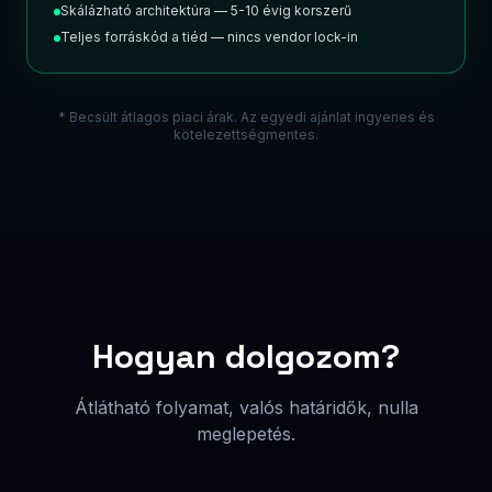
Ingyenes egyeztetés
Megismerjük a vállalkozásod céljait, a
célközönségedet és az elvárásaidat. Semmi
kötelezettség.
02
Részletes árajánlat
Átlátható árajánlat és projekt terv — nincs rejtett
cost, nincs meglepetés a végén.
03