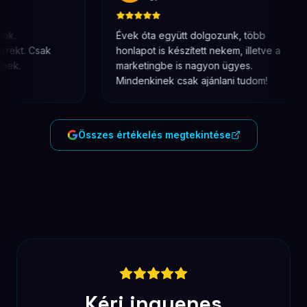
A lehető leghamarabb válaszolok.
Konzultáció ingyenes, kötelezettség
nélkül.
+36 31 781 5828
hello@budaweb.hu
KAPCSOLAT