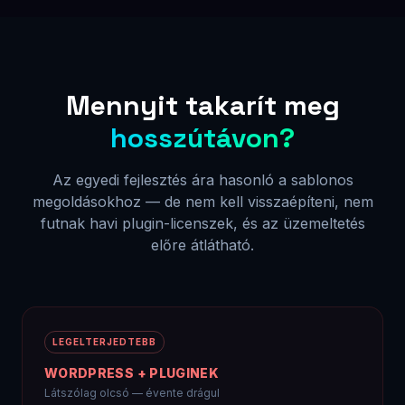
pl. Elementor Pro, WPML, WooCommerce extrák
Tárhely + SSL (éves)
40–80 e Ft
menedzselt WP hosting szükséges
Karbantartás / frissítések
60–200 e Ft/év
plugin konfliktusok, biztonsági frissítések
Újraépítés 3-4 évenként
300–700 e Ft
elavult sablon, PHP verzióváltás
~840–2 250 e Ft / 3 év
fejlesztés + pluginek + tárhely + karbantartás
Havi plugin licenszek örökre futnak
Plugin-konfliktusok lelassítják az oldalt
Biztonsági frissítések folyamatos figyelmet igényelnek
3-4 év múlva újraépítés szükséges
Fejlesztő kell minden komolyabb változtatáshoz