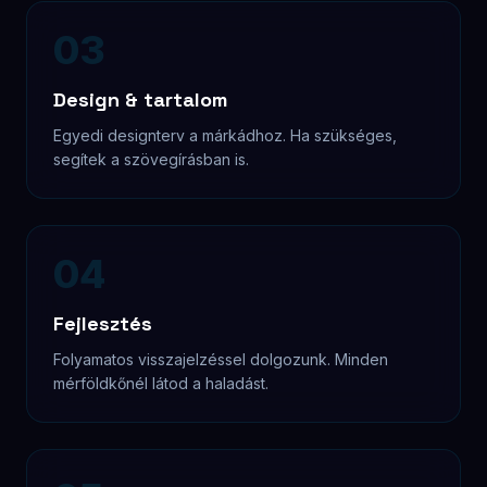
Minden eszközön ellenőrzöm. Sebesség-
optimalizálás, meta adatok, schema markup.
06
Élesítés & Utókövetés
Domain, tárhely, Analytics. Átadás után is elérhető
vagyok — hosszú távon gondolkodunk.