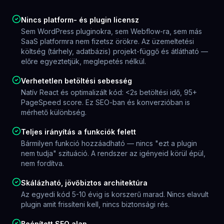
SABLON ALAPÚ
EGYEDI FEJLESZTÉS
Lassú betöltés (3-8s)
<2s betöltési idő
Limitált SEO
Technikai SEO
beépítve
Plugin függőségek
Nulla plugin
Nehézkes módosítás
Könnyen módosítható
3 év múlva: újraépítés
Korlátlanul skálázható