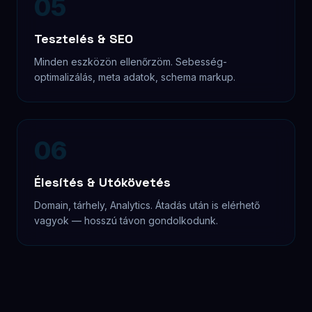
Referenciák
Néhány elkészült projekt — minden egyedi, minden
sablon nélkül.
Webshop
Coffenture
Egyedi fejlesztésű kávés webshop
hűségprogrammal