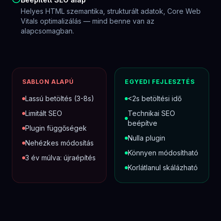
Mennyit takarít meg
hosszútávon?
Az egyedi fejlesztés ára hasonló a sablonos
megoldásokhoz — de nem kell visszaépíteni, nem
futnak havi plugin-licenszek, és az üzemeltetés
előre átlátható.
LEGELTERJEDTEBB
WORDPRESS + PLUGINEK
Látszólag olcsó — évente drágul
Fejlesztés induláskor
300–700 e Ft
sablon + testreszabás, egyedi funkciók
Plugin licenszek (éves)
120–350 e Ft