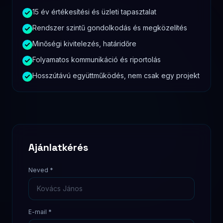
Szolgáltatás
Üzeneted
*
Ajánlatkérés küldése
Küldéssel elfogadod az
adatkezelési tájékoztatót