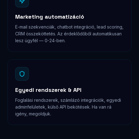
MIÉRT EGYEDI FEJLESZTÉS?
Hosszútávon
sokkal jobban
megéri
Az egyedi fejlesztés nem luxus — befektetés. Egy
sablon alapú megoldás rövid távon olcsóbb, de
hosszú távon drágább: lassan tölt be, nehéz
módosítani, SEO-ban alulmarad, és ha kinövöd,
elölről kell kezdeni. Az egyedi kód pontosan azt
csinálja, amire szükséged van.
Nincs platform- és plugin licensz
Sem WordPress pluginokra, sem Webflow-ra, sem más