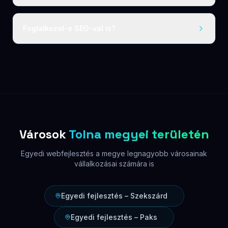
Más
területek
Pest megye
Budapest
Fejér megye
Komárom-Esztergom megye
Veszprém megye
Győr-Moson-Sopron megye
Vas megye
Zala megye