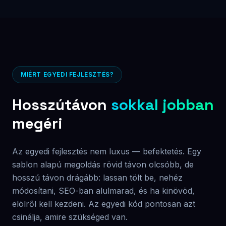
SaaS platformra nem fizetsz örökre. Az üzemeltetési
költség (tárhely, adatbázis) projekt-függő és átlátható —
előre egyeztetjük, meglepetés nélkül.
Verhetetlen betöltési sebesség
Natív React és optimalizált kód: <2s betöltési idő, 95+
PageSpeed score. Ez SEO-ban és konverzióban is
mérhető különbség.
Teljes irányítás a funkciók felett
Bármilyen funkció hozzáadható — nincs "ezt a plugin
nem tudja" szituáció. A rendszer az igényeid körül épül,
nem fordítva.
Skálázható, jövőbiztos architektúra
Az egyedi kód 5-10 évig is korszerű marad. Nincs elavult
plugin amit frissíteni kell, nincs biztonsági rés.
Beépített SEO alap
Helyes HTML szemantika, strukturált adatok, Core Web
Vitals optimalizálás — mind benne van az
alapcsomagban.