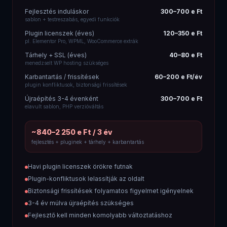
SAAS ELŐFIZETÉS
BÉRELHETŐ WEBSHOP RENDSZEREK
Unas · Shoprenter · Shopify
Webshop fejlesztés (egyszeri)
300–700 e Ft
sablon testreszabás, egyedi elemek
Havi előfizetés (alap)
10–50 e Ft/hó
Shoprenter Pro, Unas Silver, Shopify Basic
Kötelező appok / bővítők
5–30 e Ft/hó
hűségprogram, raktár, számlázó app
Tranzakciós díj (Shopify)
0,5–2% / rendelés
saját gateway nem használható
Export / migráció díja
100–300 e Ft
ha platformot váltasz
~1 100–3 280 e Ft / 3 év
fejlesztés + havi díjak + appok + tranzakciók
Egyszeri fejlesztési díj + örökre futó havidíj
Appok havidíjai összeadódnak — 5-10 app = 20-80 e
Ft/hó