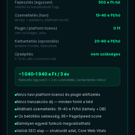
* Becsült átlagos piaci árak. Az egyedi ajánlat ingyenes és
kötelezettségmentes.
Hogyan dolgozom?
Átlátható folyamat, valós határidők, nulla
meglepetés.
01