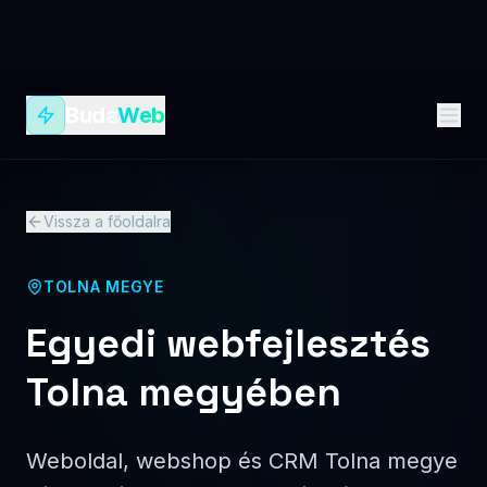
+36 31 781 5828
Ingyenes ajánlatkérés
<2s
3×
Betöltési idő
Több ügyfélmegkeresés
natív kóddal
jó landing oldallal
50+
5 év