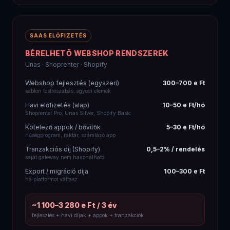
Korlátozott testreszabhatóság
Platform váltásnál az adatok migrációja nehézkes
Shopify tranzakciós díja csökkenti a marzsot
OPEN-SOURCE
OPENCART / EGYÉB CMS
Ingyenes, de rejtett költségek
Fejlesztés induláskor
300–700 e Ft
egyedi funkciók, testreszabás
Fizetett modulok (éves)
50–200 e Ft
fizetési gateway, SEO modul, szállítás
Karbantartás / frissítések
80–250 e Ft/év
verziók közötti kompatibilitás
Hibajavítás, sebesség opt.
60–180 e Ft/év
régi kód, modulkonfliktusok
Újraépítés 4-5 évenként
300–700 e Ft
elavult rendszer, PHP verzióváltás