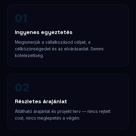
Design & tartalom
Egyedi designterv a márkádhoz. Ha szükséges,
segítek a szövegírásban is.
04
Fejlesztés
Folyamatos visszajelzéssel dolgozunk. Minden
mérföldkőnél látod a haladást.
05
Tesztelés & SEO