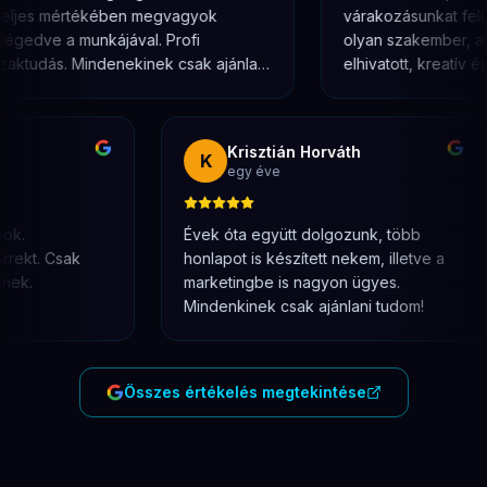
ljes mértékében megvagyok
várakozásunkat felülm
égedve a munkájával. Profi
olyan szakember, aki
aktudás. Mindenekinek csak ajánlani
elhivatott, kreatív és
dom őt!
eredményorientált. Má
találkozáskor érezhet
valódi figyelmet fordí
Krisztián Horváth
K
pontosan érti, mire 
egy éve
ügyfélnek.
gyok.
Évek óta együtt dolgozunk, több
korrekt. Csak
honlapot is készített nekem, illetve a
kinek.
marketingbe is nagyon ügyes.
Mindenkinek csak ajánlani tudom!
Összes értékelés megtekintése