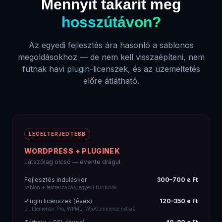
Mennyit takarít meg
hosszútávon?
Az egyedi fejlesztés ára hasonló a sablonos
megoldásokhoz — de nem kell visszaépíteni, nem
futnak havi plugin-licenszek, és az üzemeltetés
előre átlátható.
LEGELTERJEDTEBB
WORDPRESS + PLUGINEK
Látszólag olcsó — évente drágul
Fejlesztés induláskor
300–700 e Ft
sablon + testreszabás, egyedi funkciók
Plugin licenszek (éves)
120–350 e Ft
pl. Elementor Pro, WPML, WooCommerce extrák