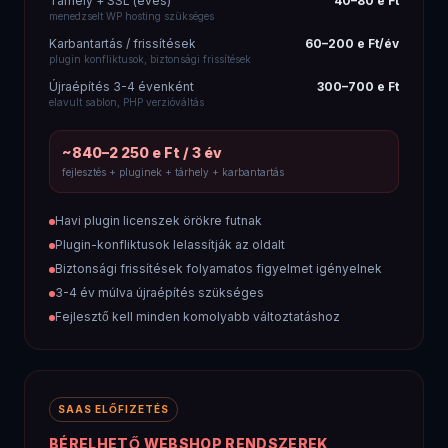
Tárhely + SSL (éves)
40–80 e Ft
menedzselt WP hosting szükséges
Karbantartás / frissítések
60–200 e Ft/év
plugin konfliktusok, biztonsági frissítések
Újraépítés 3-4 évenként
300–700 e Ft
elavult sablon, PHP verzióváltás
~840–2 250 e Ft / 3 év
fejlesztés + pluginek + tárhely + karbantartás
Havi plugin licenszek örökre futnak
Plugin-konfliktusok lelassítják az oldalt
Biztonsági frissítések folyamatos figyelmet igényelnek
3-4 év múlva újraépítés szükséges
Fejlesztő kell minden komolyabb változtatáshoz
SAAS ELŐFIZETÉS
BÉRELHETŐ WEBSHOP RENDSZEREK