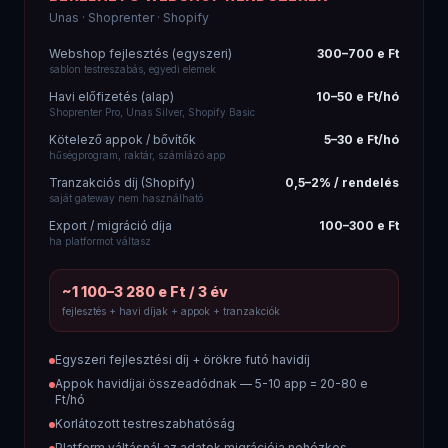
Unas · Shoprenter · Shopify
Webshop fejlesztés (egyszeri)
300–700 e Ft
sablon testreszabás, egyedi elemek
Havi előfizetés (alap)
10–50 e Ft/hó
Shoprenter Pro, Unas Silver, Shopify Basic
Kötelező appok / bővítők
5–30 e Ft/hó
hűségprogram, raktár, számlázó app
Tranzakciós díj (Shopify)
0,5–2% / rendelés
saját gateway nem használható
Export / migráció díja
100–300 e Ft
ha platformot váltasz
~1 100–3 280 e Ft / 3 év
fejlesztés + havi díjak + appok + tranzakciók
Egyszeri fejlesztési díj + örökre futó havidíj
Appok havidíjai összeadódnak — 5-10 app = 20-80 e
Ft/hó
Korlátozott testreszabhatóság
Platform váltásnál az adatok migrációja nehézkes