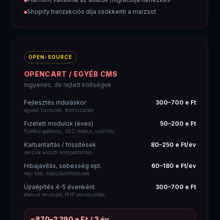
Shopify tranzakciós díja csökkenti a marzsot
OPEN-SOURCE
OPENCART / EGYÉB CMS
Ingyenes, de rejtett költségek
Fejlesztés induláskor
300–700 e Ft
egyedi funkciók, testreszabás
Fizetett modulok (éves)
50–200 e Ft
fizetési gateway, SEO modul, szállítás
Karbantartás / frissítések
80–250 e Ft/év
verziók közötti kompatibilitás
Hibajavítás, sebesség opt.
60–180 e Ft/év
régi kód, modulkonfliktusok
Újraépítés 4-5 évenként
300–700 e Ft
elavult rendszer, PHP verzióváltás
~870–2 290 e Ft / 3 év