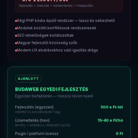
fejlesztés + modulok + karbantartás + hibajavítás
Régi PHP kódra épülő rendszer — lassú és sebezhető
Modulok közötti konfliktusok rendszeresek
SEO lehetőségek korlátozottak
Magyar fejlesztői közösség szűk
Modern UX elvárásokhoz való igazítás drága
AJÁNLOTT
BUDAWEB EGYEDI FEJLESZTÉS
Egyszeri befektetés — hosszú távon nyerő
Fejlesztés (egyszeri)
500 e Ft-tól
mérettől és komplexitástól függ
Üzemeltetés (havi)
15–40 e Ft/hó
tárhely + adatbázis, átlátható havidíj
Plugin / platform licensz
0 Ft